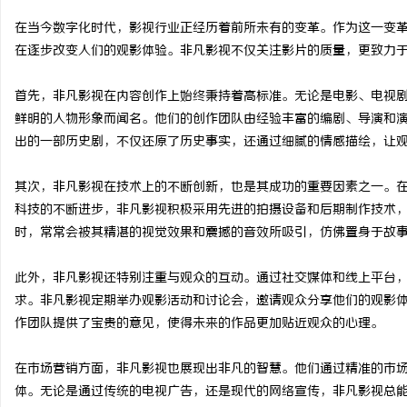
在当今数字化时代，影视行业正经历着前所未有的变革。作为这一变
在逐步改变人们的观影体验。非凡影视不仅关注影片的质量，更致力
首先，非凡影视在内容创作上始终秉持着高标准。无论是电影、电视
河
鲜明的人物形象而闻名。他们的创作团队由经验丰富的编剧、导演和
出的一部历史剧，不仅还原了历史事实，还通过细腻的情感描绘，让
其次，非凡影视在技术上的不断创新，也是其成功的重要因素之一。
科技的不断进步，非凡影视积极采用先进的拍摄设备和后期制作技术
时，常常会被其精湛的视觉效果和震撼的音效所吸引，仿佛置身于故
此外，非凡影视还特别注重与观众的互动。通过社交媒体和线上平台
百
求。非凡影视定期举办观影活动和讨论会，邀请观众分享他们的观影
作团队提供了宝贵的意见，使得未来的作品更加贴近观众的心理。
在市场营销方面，非凡影视也展现出非凡的智慧。他们通过精准的市
体。无论是通过传统的电视广告，还是现代的网络宣传，非凡影视总