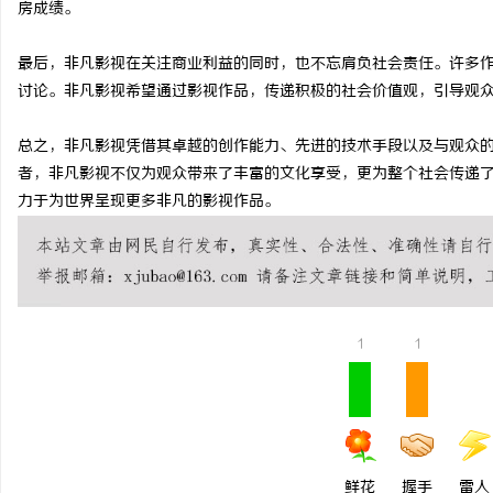
房成绩。
开店最怕“搜不到”为什么隔壁店铺没花钱，
多方共探金融AI落地路径
最后，非凡影视在关注商业利益的同时，也不忘肩负社会责任。许多
ai却天天给他免费派单？
助力产业金融智能升级
事
讨论。非凡影视希望通过影视作品，传递积极的社会价值观，引导观
总之，非凡影视凭借其卓越的创作能力、先进的技术手段以及与观众
者，非凡影视不仅为观众带来了丰富的文化享受，更为整个社会传递
力于为世界呈现更多非凡的影视作品。
通
1
1
鲜花
握手
雷人