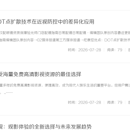
肃行者体育管理有限公司运营。赛... ...……
OT点扩散技术在近视防控中的差异化应用
页武汉配眼镜资质保障验光师门店配镜指南日常配镜日常配镜·编辑团队原创内容最近更
配镜指南编辑团队原创内容→02媒体报道第三方媒体报道→尼康控优点：DOT点扩散技
编辑一发布于2026-07-28日常配镜尼康控优点镜片采用DOT点扩散技术，与市
时间：2026-07-28
|
阅读：79
|
化的技... ...……
受海量免费高清影视资源的最佳选择
富多样的免费高清影视资源，便捷高效，成为现代人娱乐生活的重要平台。但用户需
...……
时间：2026-07-28
|
阅读：79
|
视：观影体验的全新选择与未来发展趋势