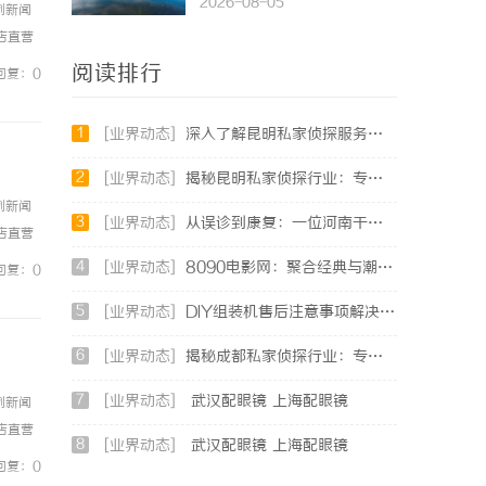
2026-08-05
例新闻
镜店直营
0%优
阅读排行
回复：0
1
[业界动态]
深入了解昆明私家侦探服务的重要性与选择指南
2
[业界动态]
揭秘昆明私家侦探行业：专业服务与实际案例分析
例新闻
3
[业界动态]
从误诊到康复：一位河南干燥综合征患者的艰辛求医路
镜店直营
0%优
4
[业界动态]
8090电影网：聚合经典与潮流，打造专属你的观影天堂
回复：0
5
[业界动态]
DIY组装机售后注意事项解决方案
6
[业界动态]
揭秘成都私家侦探行业：专业服务与法律边界详解
7
[业界动态]
武汉配眼镜 上海配眼镜
例新闻
镜店直营
8
[业界动态]
武汉配眼镜 上海配眼镜
0%优
回复：0