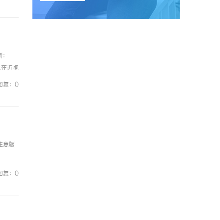
新：
术在近视
面上主
回复：0
注意版
回复：0