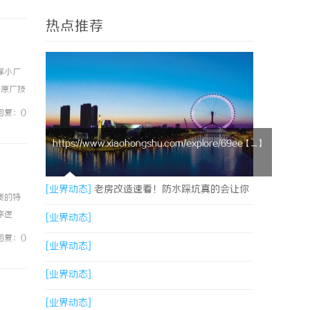
热点推荐
择小厂
的原厂技
回复：0
https://www.xiaohongshu.com/explore/69ee【....】
[业界动态]
老房改造速看！防水踩坑真的会让你
质的特
序逻
邻里反目
[业界动态]
化，长
回复：0
[业界动态]
[业界动态]
[业界动态]