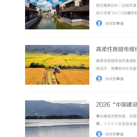
西安高新区的「日咖夜酒
却又厌倦了KTV的嘈杂
约三五好友聊聊天，咖啡
讷河百事通
只是你还没发现。樽Club，
高柔性拖链电缆
高柔性拖链电缆线是适配
同运作，保障自动化设备
械装置，由多个链节组成
讷河百事通
缆过度弯曲、拉扯引发的损坏
2026“中国
晨光铺洒河西走廊，祁连
幕。７０００名来自全国
兼具历史厚度与运动激情
讷河百事通