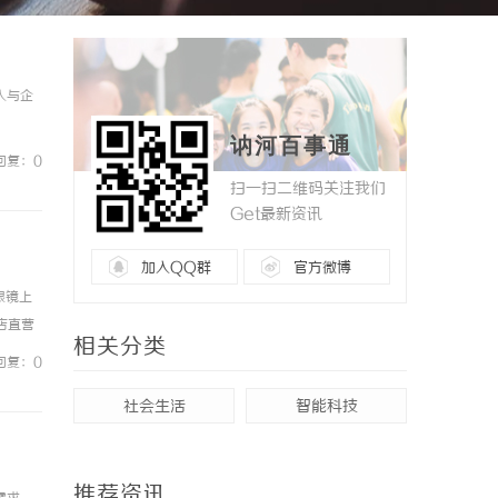
人与企
讷河百事通
回复：0
扫一扫二维码关注我们
Get最新资讯
加入QQ群
官方微博
眼镜上
镜店直营
相关分类
0%优
回复：0
社会生活
智能科技
推荐资讯