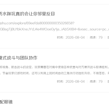
防水踩坑真的会让你邻里反目
ngshu.com/explore/69eefda80000000035026658?
LGBagTjBU1bkXneJYdJ4e4WOoeGy1ja_iAb5XIB4=&xsec_source=pc_
到楼下，被邻居索赔十几万”的新闻？！好好的翻新，最后变成官... ...……
时间：2026-08-04
|
阅读：79
|
模式战斗与团队协作
称视角、射击战斗的设定，玩家需要在对局中使用各种武器与对方展开战斗取得胜利
，节省玩家们游戏时间，还可以利用上班时间自动三角洲行动挂机升级，不用落后，
游之外，还提供三角洲行动手游电脑版模拟器挂机、三角洲行动手游云挂机服务！下
时间：2026-08-04
|
阅读：79
|
斗系统相关内容，喜欢三角洲行... ...……
海配眼镜