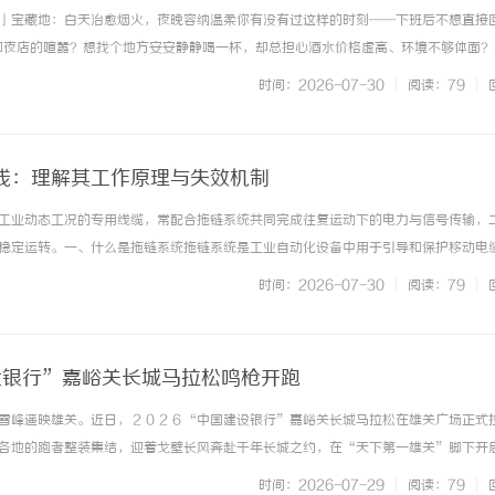
」宝藏地：白天治愈烟火，夜晚容纳温柔你有没有过这样的时刻——下班后不想直接
和夜店的喧嚣？想找个地方安安静静喝一杯，却总担心酒水价格虚高、环境不够体面？
馆太吵、餐厅太赶、家里又缺了点氛围感？在西安高新区，这样的"第三空间"其实一
时间：2026-07-30
|
阅读：79
|
坐落高新大都荟商圈，... ...……
线：理解其工作原理与失效机制
工业动态工况的专用线缆，常配合拖链系统共同完成往复运动下的电力与信号传输，
稳定运转。一、什么是拖链系统拖链系统是工业自动化设备中用于引导和保护移动电
，形似坦克履带。设备进行往复运动时，拖链带动内部高柔性拖链电缆线同步行进，
时间：2026-07-30
|
阅读：79
|
，广泛应用于数控机床、机器人... ...……
建设银行”嘉峪关长城马拉松鸣枪开跑
雪峰遥映雄关。近日，２０２６“中国建设银行”嘉峪关长城马拉松在雄关广场正式
各地的跑者整装集结，迎着戈壁长风奔赴千年长城之约，在“天下第一雄关”脚下开
的奔跑盛宴。本届赛事由中国田径协会认证，甘肃省田径协会指导，嘉峪关市人民政
时间：2026-07-29
|
阅读：79
|