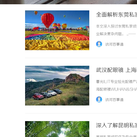
全面解析东莞私
本文深入探讨东莞私家侦
业解决复杂问题。 ...……
讷河百事通
武汉配眼镜 上
暮光ILIT专业验光配
海配眼镜WUHAN&SHA
品牌，现于武汉与上海设
讷河百事通
惠，兼顾高专业度与高性价比..
深入了解昆明私