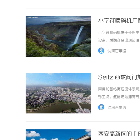
小字符喷码机厂
小字符喷码机属于长期生
设备，后期容易出现故障
术与完善的服务体系，是选
讷河百事通
Seitz 西兹
商用加氢站高压流体系统
殊工况。氢能场站拥有专
辑，均需要贴合行业标准
讷河百事通
期运行易出现气密衰减、结构
西安高新区的「