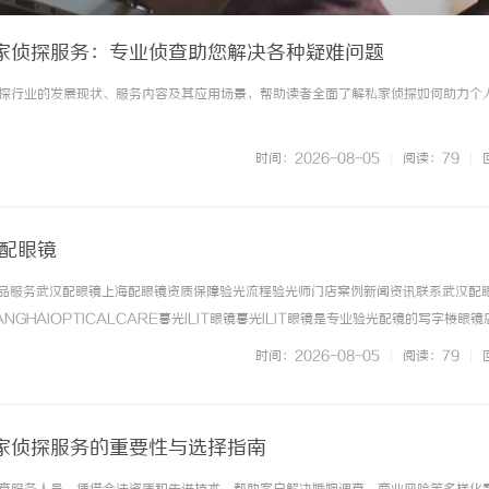
家侦探服务：专业侦查助您解决各种疑难问题
探行业的发展现状、服务内容及其应用场景，帮助读者全面了解私家侦探如何助力个
时间：2026-08-05
|
阅读：79
|
海配眼镜
镜产品服务武汉配眼镜上海配眼镜资质保障验光流程验光师门店案例新闻资讯联系武汉配
NGHAIOPTICALCARE暮光ILIT眼镜暮光ILIT眼镜是专业验光配镜的写字楼眼
有4家门店。以完整验光、正品镜片、透明价格和直营售后为基础，全场镜片40%-6
时间：2026-08-05
|
阅读：79
|
. ...……
家侦探服务的重要性与选择指南