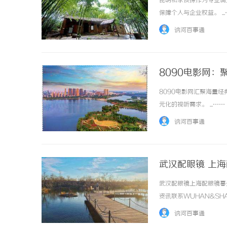
昆明私家侦探作为专业调
保障个人与企业权益。 ..
讷河百事通
8090电影网
8090电影网汇聚海量
元化的视听需求。 ...……
讷河百事通
武汉配眼镜 上
武汉配眼镜上海配眼镜暮
资讯联系WUHAN&SHA
品牌，现于武汉与上海设
讷河百事通
惠，兼顾高专业度与高性价比..