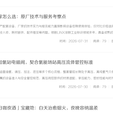
家怎么选：原厂技术与服务考察点
产配套设备，厂家的技术实力与服务能力直接影响设备后期使用体验，仅对比价格选
没人修、耗材断供、配件难买等问题。领新LINX深耕工业标识领域多年，具备成熟
型时的可靠选择。 ...……
时间：2026-07-31
|
阅读：79
|
阀门加氢站电磁阀，契合氢能场站高压流体管控标准
涵盖储氢、调压、加注、泄压等多个核心流程，整套管路长期处于高压、高纯氢气介
属的设备准入与安全管控规范，高压阀控部件的材质适配、承压能力、密封性能与时
，才能保障场站常态化、规范化运营。普通工业阀件未针对氢介质特性与高压工况优
时间：2026-07-30
|
阅读：79
|
适配不足等问题，难以满足场站流... ...……
日咖夜酒」宝藏地：白天治愈烟火，夜晚容纳温柔