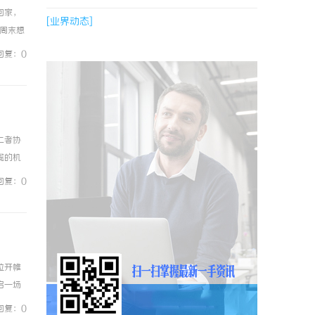
回家，
[业界动态]
周末想
直都在，
回复：0
二者协
缆的机
规避线
回复：0
拉开帷
启一场
府主
回复：0