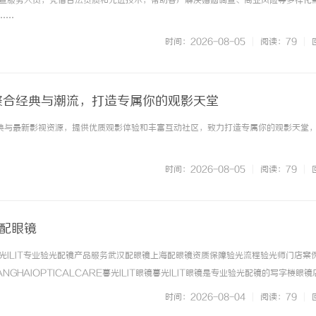
查服务人员，凭借合法资质和先进技术，帮助客户解决婚姻调查、商业风险等多样化
.……
时间：2026-08-05
|
阅读：79
|
：聚合经典与潮流，打造专属你的观影天堂
经典与最新影视资源，提供优质观影体验和丰富互动社区，致力打造专属你的观影天堂
时间：2026-08-05
|
阅读：79
|
海配眼镜
光ILIT专业验光配镜产品服务武汉配眼镜上海配眼镜资质保障验光流程验光师门店案
NGHAIOPTICALCARE暮光ILIT眼镜暮光ILIT眼镜是专业验光配镜的写字楼眼
有4家门店。以完整验光、正品镜片、透明价格和直营售后为基础，全场镜片40%-6
时间：2026-08-04
|
阅读：79
|
. ...……