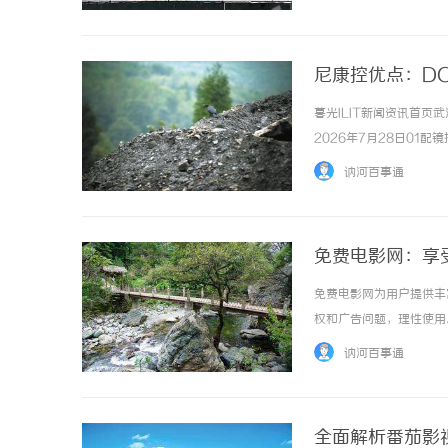
办，嘉峪关市体育局承办，甘
尼康控优点：D
暮光ILIT新闻资讯首
2026年7月28日01
防控中的差异化应用作者：
讷河百事通
流的周边离焦设计镜片形成差异
免费电影网：享
免费电影网为用户提供丰
权和广告问题，理性使用。 
讷河百事通
全面解析番茄影