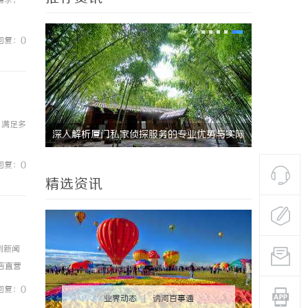
需求，
回复：0
，满足多
武汉配眼镜 上海配眼镜
商标转让：
付款
回复：0
精选资讯
例新闻
镜店直营
0%优
回复：0
业界动态
|
讷河百事通