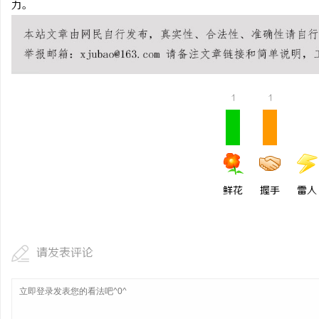
力。
武汉配眼镜 上海配眼镜
商标转让：专业转让流程
付款
事
1
1
鲜花
握手
雷人
通
请发表评论