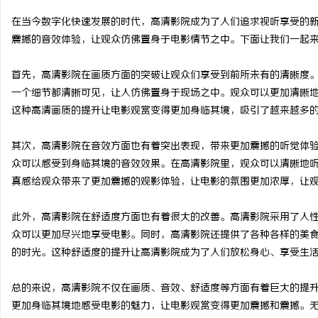
在当今数字化快速发展的时代，高清影院成为了人们追求视听享受的
震撼的音效体验，让观众仿佛置身于电影情节之中。下面让我们一起
首先，高清影院在画质方面的突破让观众们享受到前所未有的清晰度。
河
一个细节都清晰可见，让人仿佛置身于现场之中。观众可以更加清晰
这种高清画质的提升让电影观赏变得更加身临其境，吸引了越来越多
其次，高清影院在音效方面也有着突出表现，带来更加震撼的听觉体
众可以感受到身临其境的音效效果。在高清影院里，观众可以清晰地
真感给观众带来了更加震撼的观影体验，让电影的氛围更加浓厚，让
此外，高清影院在舒适度方面也有着很大的改善。高清影院采用了人
百
众可以更加尽兴地享受电影。同时，高清影院还提供了各种各样的美
的时光。这种舒适度的提升让高清影院成为了人们放松身心、享受生
总的来说，高清影院不仅在画质、音效、舒适度等方面有着巨大的提
更加身临其境地感受电影的魅力，让电影观赏变得更加震撼和震撼。