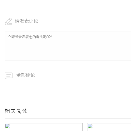
深入探秘2345电影网：影视资源的全能平台
武汉配眼镜 上海配眼镜
解析
请发表评论
事
全部评论
通
相关阅读