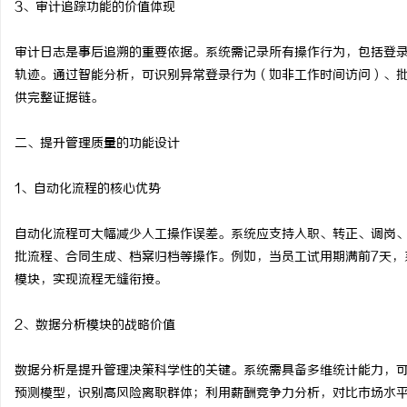
3、审计追踪功能的价值体现
武汉配眼镜 上海配眼镜
商标转让：专业转让流程
审计日志是事后追溯的重要依据。系统需记录所有操作行为，包括登
付款
事
轨迹。通过智能分析，可识别异常登录行为（如非工作时间访问）、
供完整证据链。
二、提升管理质量的功能设计
1、自动化流程的核心优势
自动化流程可大幅减少人工操作误差。系统应支持入职、转正、调岗
通
批流程、合同生成、档案归档等操作。例如，当员工试用期满前7天，
模块，实现流程无缝衔接。
2、数据分析模块的战略价值
数据分析是提升管理决策科学性的关键。系统需具备多维统计能力，
预测模型，识别高风险离职群体；利用薪酬竞争力分析，对比市场水