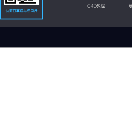
C4D教程
讷河百事通与您同行