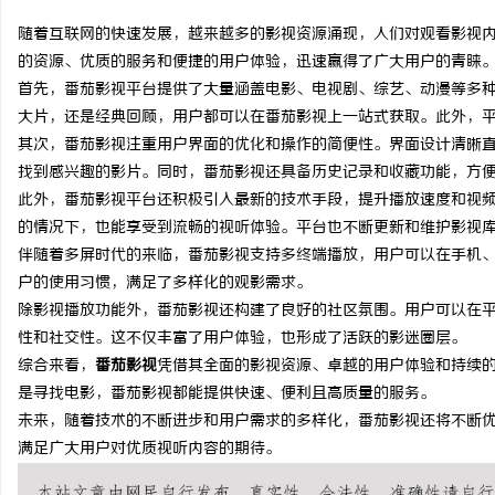
随着互联网的快速发展，越来越多的影视资源涌现，人们对观看影视
的资源、优质的服务和便捷的用户体验，迅速赢得了广大用户的青睐
首先，番茄影视平台提供了大量涵盖电影、电视剧、综艺、动漫等多
大片，还是经典回顾，用户都可以在番茄影视上一站式获取。此外，
河
其次，番茄影视注重用户界面的优化和操作的简便性。界面设计清晰
找到感兴趣的影片。同时，番茄影视还具备历史记录和收藏功能，方
此外，番茄影视平台还积极引入最新的技术手段，提升播放速度和视频
的情况下，也能享受到流畅的视听体验。平台也不断更新和维护影视
伴随着多屏时代的来临，番茄影视支持多终端播放，用户可以在手机
户的使用习惯，满足了多样化的观影需求。
除影视播放功能外，番茄影视还构建了良好的社区氛围。用户可以在
性和社交性。这不仅丰富了用户体验，也形成了活跃的影迷圈层。
百
综合来看，
番茄影视
凭借其全面的影视资源、卓越的用户体验和持续
是寻找电影，番茄影视都能提供快速、便利且高质量的服务。
未来，随着技术的不断进步和用户需求的多样化，番茄影视还将不断
满足广大用户对优质视听内容的期待。