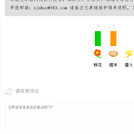
LAVIDA乐樱国际医疗中心
高精密光纤切割机：引领
器
事
1
1
鲜花
握手
雷人
通
请发表评论