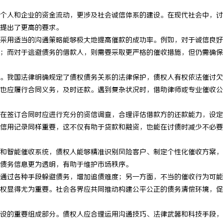
个人和企业的资金流动，更涉及社会诚信体系的建设。在现代社会中，讨
提出了更高的要求。
采用适当的沟通策略能够极大地提高催款的成功率。例如，对于诚信良好
；而对于逃避债务的借款人，则需要采取更严格的催收措施，但仍需确保
。我国法律明确规定了债权债务关系的法律保护，债权人有权依法催讨欠
也应履行合同义务，及时还款。遇到复杂状况时，借助律师或专业催收公
在签订合同时应进行充分的资信调查，合理评估借款方的还款能力，设定
信用记录同样重要，这不仅有助于贷款和融资，也能在讨债时减少不必要
和智能催收系统，债权人能够精准识别风险客户、制定个性化催收方案，
债务信息更为透明，有助于维护市场秩序。
通过各种手段躲避债务，增加追债难度；另一方面，不当的催收行为可能
权显得尤为重要。社会各界应共同推动构建公平公正的债务清偿环境，促
设的重要组成部分。债权人应合理运用沟通技巧、法律武器和科技手段，