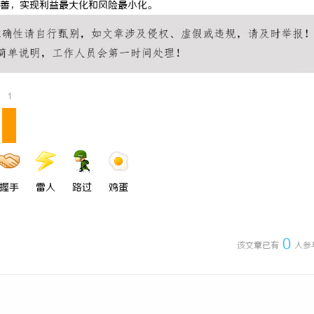
善，实现利益最大化和风险最小化。
1
握手
雷人
路过
鸡蛋
0
该文章已有
人参