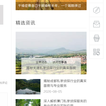
干燥症患者口干眼燥熬多年，一个周期缓过
从三楼到公
来？老中医：一张辨证方对症，身体找回津液
动轮椅如何
精选资讯
业界动态
|
讷河百事通
揭秘天津私家侦探行业的真实面貌
与服务优势
揭秘成都私家侦探行业的真实
与评论
面貌与专业服务
2026-08-05
深入解析厦门私家侦探服务的