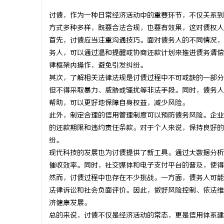
讨债，作为一种日常经济活动中的重要环节，不仅关系到
方式多种多样，既要合法合规，也要有效果，这对债权人
首先，讨债应当注重沟通技巧。面对债务人的不同情况，
务人，可以通过温和提醒或协商还款计划来推进债务清偿
河
律框架内操作，避免引发纠纷。
其次，了解相关法律法规是讨债过程中不可或缺的一部分
但不得采取暴力、威胁或骚扰等非法手段。同时，债务人
帮助，可以更好地保障自身权益，减少风险。
此外，制定合理的信用管理制度可以预防债务风险。企业
的还款期限和违约责任条款。对于个人来说，保持良好的
纷。
现代科技的发展也为讨债提供了新工具。通过大数据分析
百
催收效率。同时，社交媒体和电子支付平台的普及，使得
然而，讨债过程中也存在不少挑战。一方面，债务人可能
法律诉讼和社会负面评价。因此，做好风险控制、依法维
济健康发展。
总的来说，讨债不仅是经济活动的常态，更是信用体系建