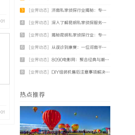
3
[业界动态]
济南私家侦探行业揭秘：专业服务与案件解析全方位指南
-01
4
[业界动态]
深入了解昆明私家侦探服务的重要性与选择指南
5
[业界动态]
揭秘昆明私家侦探行业：专业服务与实际案例分析
6
[业界动态]
从误诊到康复：一位河南干燥综合征患者的艰辛求医路
7
[业界动态]
8090电影网：聚合经典与潮流，打造专属你的观影天堂
8
[业界动态]
DIY组装机售后注意事项解决方案
热点推荐
-01