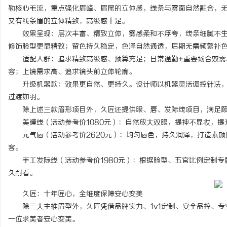
勒核心毛流，重点强化眉峰、眉尾的立体感，线条与雾面自然融合，
又有线条眉的立体精致，高级感十足。
效果呈现：层次丰富、精致立体，雾感柔和不浮夸，线条细腻不生
修饰脸型更显精致；留色持久稳定，色泽自然通透，后期无需频繁补
适配人群：追求精致高级感、预算充足；日常通勤+重要场合双需
容；上镜需求高、追求镜头前立体轮廓。
升级机器款：效果更自然、更持久。设计师以机器灵活调控针法，
过渡如羽。
除上述三款眉形项目外，久匠还提供眼、唇、发际线项目，满足顾
美瞳线（活动参考价1080元）：自然放大双眼，提神不显妆，提
元气唇（活动参考价2620元）：均匀唇色，持久润泽，打造素颜
客。
手工发际线（活动参考价1980元）：根据脸型、五官比例定制专
久耐看。
久匠：十年匠心，全维度保障安心变美
除三大主推眉型外，久匠凭借品牌实力、1v1定制、安全品控、专
一位求美者安心变美。