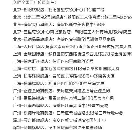
久匠全国门店位置参考：
北京-朝阳旗舰店：朝阳区望京SOHOT1C座二楼
北京-北京三里屯2号旗舰店：朝阳区工人体育场北路三里屯soho
北京-海淀大街旗舰店：海淀区新中关购物中心B座
北京-三里屯SOHO商场旗舰店：朝阳区工人体育场北路8号院三里
北京-凯德晶品旗舰店：海淀区复兴路51号凯德晶品商场
上海-人民广场店:黄浦区南京东路街道广东路500号世界贸易大厦
上海-金鹰国际店：静安区南京西路街道陕西北路278号金鹰国际
上海-徐家汇连锁店：徐汇区宛平南路265号
上海-浦东店：浦东新区浦东南路1118号鄂尔多斯国际大厦
上海-长寿路旗舰店：普陀区长寿路468号中环商务大厦
上海-杨浦旗舰店：杨浦区四平路2500号金岛大厦
广州-正佳金殿旗舰店：天河区天河路228号正佳金殿
广州-番禺连锁店：番禺区南村万博二路180号粤海广场
广州-江南西旗舰店：海珠区江南大道中1号富力天域
广州-凯德绿地旗舰店：白云区云城西路888号白云绿地中心
深圳-壹方城旗舰店：宝安区新安街道hop国际中心
深圳-深圳旗舰店：罗湖区深南东路地王星荟商场