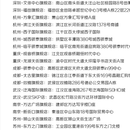
深圳-文体中心旗舰店：南山区南头街道大汪山社区桃园路8号田
深圳-福田旗舰店：福田区金田路卓越世纪中心3号楼A栋22层2207
杭州-万象汇旗舰店：萧山区万象汇写字楼A座
杭州-滨江天街旗舰店：滨江区长河街道江汉路1378号商铺
杭州-西子国际旗舰店：江干区百大绿城西子国际
杭州-城西银泰旗舰店：拱墅区丰潭路380号城西银泰城
杭州-临平银泰城旗舰店：临平区南苑街道迎宾路380号银泰时代
重庆-观音桥旗舰店：江北区观音桥融恒时代中心
重庆-龙湖天街旗舰店：渝中区时代大道大坪隆华书店天街A馆
成都-银泰中心店：高新区武侯区天府大道北段银泰in99中心
成都-太古里旗舰店：锦江区合江亭街道下东大街169号晶融汇购
成都-双楠旗舰店：武侯区双楠路286号德必公交易园A栋
武汉-泛海国际旗舰店：江汉区淮海路267号泛海国际S0HO城
武汉-武汉SKP店：武昌区松竹路汉街万达环球国际中心
南京-万达广场旗舰店：建邺区万达写字楼D座
南京-新街口旗舰店：秦淮区中山东路18号国际贸易中心
苏州-狮山天街旗舰店：高新区狮山天街生活广场
苏州-东方之门旗舰店：工业园区星港街199号东方之门北楼