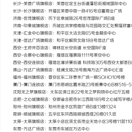
长沙-芙蓉广场旗舰店：芙蓉区定王台街道藩后街湘域国际中心
长沙-长沙旗舰店：开福区芙蓉中路一段416号泊富商业广场
济南-世茂旗舰店：历下区泉城路26号世茂国际广场B座
济南-印象城旗舰店：历城区洪家楼南路与花园路交汇处聚隆财富
天津-汇金中心旗舰店：和平区大沽北路65号金融街中心
天津-信达广场旗舰店：和平区解放北路188号信达广场
西安-王府井百货店：碑林区长安街道 长安国际F座
西安-会展中心旗舰店：雁塔区雁展路1111号莱安中心
西安-西安连锁店：雁塔区漳浒寨街道 科技路305号西安大都荟B
佛山-万达广场旗舰店：桂澜北路28号南海万达广场中心E座
福州-福州旗舰店：晋安区东二环泰禾广场一期SOHO10号楼
厦门-厦门连锁店：厦门市思明区嘉禾路23号新景中心B栋516-5
沈阳龙之梦旗舰店：大东区滂江街22号龙之梦购物中心红厅五楼 (
合肥-之心城旗舰店：安徽省合肥市长江西路189号之心城写字楼A座
郑州-郑州旗舰店：郑州市金水区凯旋广场B座13楼1324
昆明-顺城旗舰店：五华区东风西路顺城西塔26楼01久匠
太原-太原旗舰店：太原小店区贤北街茂业天地小区3号楼11层110
东莞-万达广场店：东莞市东城区万达中心