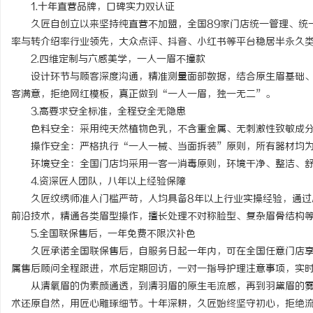
1.十年直营品牌，口碑实力双认证
久匠自创立以来坚持纯直营不加盟，全国89家门店统一管理、统一
率与转介绍率行业领先，大众点评、抖音、小红书等平台稳居半永久类
2.四维定制与六感美学，一人一眉不撞款
设计环节与顾客深度沟通，精准测量面部数据，结合原生眉基础、
客满意，拒绝网红模板，真正做到“一人一眉，独一无二”。
3.高要求安全标准，全程安全无隐患
色料安全：采用纯天然植物色乳，不含重金属、无刺激性致敏成分
操作安全：严格执行“一人一械、当面拆装”原则，所有器材均为
环境安全：全国门店均采用一客一消毒原则，环境干净、整洁、舒
4.资深匠人团队，八年以上经验保障
久匠纹绣师准入门槛严苛，人均具备8年以上行业实操经验，通过
前沿技术，精通各类眉型操作，擅长处理不对称脸型、复杂眉骨结构
5.全国联保售后，一年免费不限次补色
久匠承诺全国联保售后，自服务日起一年内，可在全国任意门店享
属售后顾问全程跟进，术后定期回访，一对一指导护理注意事项，实
从清氧眉的伪素颜通透，到清羽眉的原生毛流感，再到羽黛眉的雾
术还原自然，用匠心雕琢细节。十年深耕，久匠始终坚守初心，拒绝