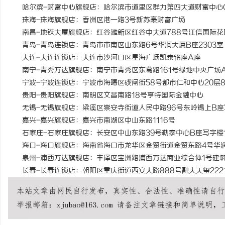
哈尔滨-财富中心旗舰店：哈尔滨市道里区群力第四大道财富中心C
珠海-珠海旗舰店：香洲区港一路3号新苏豪财富广场
南昌-地铁大厦旗舰店：红谷滩新区红谷中大道788号江信国际花园1
青岛-青岛连锁店：青岛市市南区山东路6号华润大厦B座2303室
大连-大连连锁店：大连市沙河口区星海广场凯泰铭座A座
南宁-青秀万达旗舰店：南宁市青秀区东葛路161号绿地中央广场A2-
宁波-宁波连锁店：宁波市海曙区碶闸街58号都市仁和中心20层
贵阳-贵阳旗舰店：南明区文昌南路18号亨特国际金融中心
无锡-无锡旗舰店：梁溪区崇安寺街道人民中路96号东岭锡上B座写
嘉兴-嘉兴旗舰店：嘉兴市南湖区中山东路1116号
石家庄-石家庄旗舰店：长安区中山东路39号勒泰中心B座写字楼13
海口-海口旗舰店：海南省海口市龙华区金贸街道金贸东路4号华
泉州-浦西万达旗舰店：丰泽区宝洲路浦西万达商业综合体1号建筑(甲
长春-长春连锁店：朝阳区重庆街道西安大路888号融大天玺222