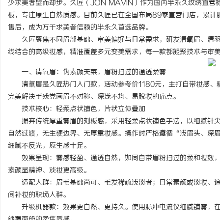
少求美者望而却步。久匠（JON MAVIN）作为国内半永久纹绣直
板，专注原生自然质感。目前久匠已在全国布局89家直营门店，累计
售后，成为万千求美者信赖的半永久首选品牌。
久匠聚焦不同眉部基础、审美偏好与日常需求，研发清氧眉、清羽
线结合的高级妆感，精准覆盖多元变美需求，每一款都凝聚技术与审
河
一、清氧眉：伪素颜天菜，眉粉扫过的通透柔雾
清氧眉是久匠热门入门款，活动参考价1180元，主打自带妆感、
完美解决手残党画眉不对称、深浅不均、易脱妆的痛点。
技术核心：轻柔点状铺色，片状立体叠加
摒弃传统厚重雾眉的刻板感，采用轻柔点状铺色手法，以细腻针尖
自然过渡，无生硬边界、无厚重妆感。操作时严格遵循“浅眉头、深
细腻不反光，原生感十足。
效果呈现：雾感轻盈、通透自然，如同自带眉粉扫过的柔和妆效，
百
素颜显精神、淡妆更高级。
适配人群：眉毛基础尚可、毛发稀疏浅淡者；日常素颜或淡妆、追
间补妆的职场人群。
升级机器款：效果更自然、更持久。使用脉冲电流仪细腻铺雾，在
纱覆面般的柔焦质感。