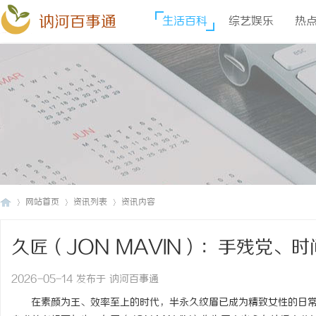
讷河百事通
生活百科
综艺娱乐
热
网站首页
资讯列表
资讯内容
久匠（JON MAVIN）：手残党、
讷
›
›
›
致"成为日常(纹眉-纹唇-美瞳线)
2026-05-14 发布于 讷河百事通
在素颜为王、效率至上的时代，半永久纹眉已成为精致女性的日常