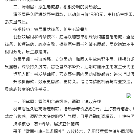
二、清羽眉：原生毛流感，根根分明的灵动野生
临沂成人高考哪家机构函授站教学点靠谱
锡条，焊锡球，焊锡丝，
清羽眉是久匠爆款野生眉款，活动参考价1980元，主打仿生线条
6337锡条，巨一，焊锡
龄又显气质。
事
技术核心：双层根状线条，仿生毛流叠加
创新双层根状线条技术，底层以细密单根线条构建基础毛流，遵循
线条，长短错落、疏密有致，模拟原生眉毛的绒毛质感，层次饱满不
根根分明，原生感拉满。
效果呈现：毛流感强、立体灵动，如同天生浓密野生眉，根根分明
果显著；线条持久度高，留色自然不晕染，后期可随原生毛发生长代
适配人群：毛发基础好，喜欢野生眉的灵动减龄感者；追求“以假
升级机器款：效果更自然、更持久。借助高精度机器与专业技法，
通
具动态弧度的仿生毛发。
三、羽黛眉：雾线融合高级感，通勤上镜双在线
羽黛眉是久匠高端定制款，活动参考价2980元，主打雾线结合、
然度与妆感，适配绝大多数脸型与气质，日常通勤低调精致、上镜拍
技术核心：雾+线条，层次立体饱满
采用“雾面打底+线条填补”双效技术，先用轻柔雾色铺垫眉部整