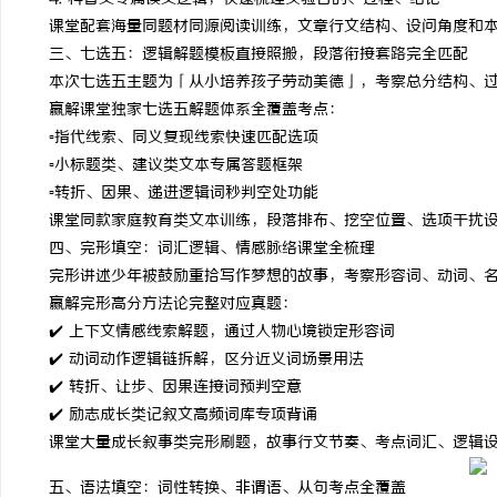
课堂配套海量同题材同源阅读训练，文章行文结构、设问角度和
武汉配眼镜 上海配眼镜
商标转让：专业转让流程
三、七选五：逻辑解题模板直接照搬，段落衔接套路完全匹配
付款
本次七选五主题为「从小培养孩子劳动美德」，考察总分结构、
事
赢解课堂独家七选五解题体系全覆盖考点：
▫️指代线索、同义复现线索快速匹配选项
▫️小标题类、建议类文本专属答题框架
▫️转折、因果、递进逻辑词秒判空处功能
课堂同款家庭教育类文本训练，段落排布、挖空位置、选项干扰
四、完形填空：词汇逻辑、情感脉络课堂全梳理
完形讲述少年被鼓励重拾写作梦想的故事，考察形容词、动词、
赢解完形高分方法论完整对应真题：
通
✔️ 上下文情感线索解题，通过人物心境锁定形容词
✔️ 动词动作逻辑链拆解，区分近义词场景用法
✔️ 转折、让步、因果连接词预判空意
✔️ 励志成长类记叙文高频词库专项背诵
课堂大量成长叙事类完形刷题，故事行文节奏、考点词汇、逻辑
五、语法填空：词性转换、非谓语、从句考点全覆盖