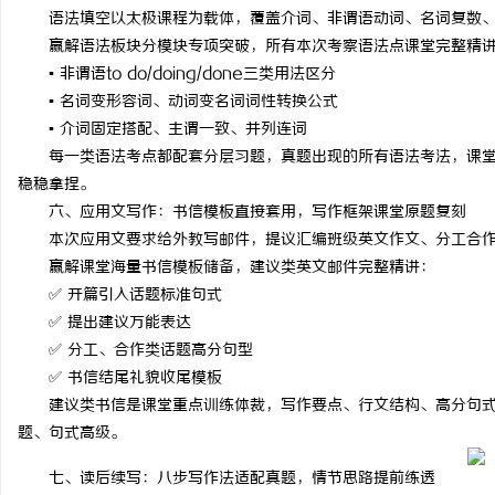
语法填空以太极课程为载体，覆盖介词、非谓语动词、名词复数
赢解语法板块分模块专项突破，所有本次考察语法点课堂完整精
▪️ 非谓语to do/doing/done三类用法区分
▪️ 名词变形容词、动词变名词词性转换公式
▪️ 介词固定搭配、主谓一致、并列连词
每一类语法考点都配套分层习题，真题出现的所有语法考法，课
稳稳拿捏。
六、应用文写作：书信模板直接套用，写作框架课堂原题复刻
本次应用文要求给外教写邮件，提议汇编班级英文作文、分工合作
赢解课堂海量书信模板储备，建议类英文邮件完整精讲：
✅ 开篇引入话题标准句式
✅ 提出建议万能表达
✅ 分工、合作类话题高分句型
✅ 书信结尾礼貌收尾模板
建议类书信是课堂重点训练体裁，写作要点、行文结构、高分句
题、句式高级。
七、读后续写：八步写作法适配真题，情节思路提前练透