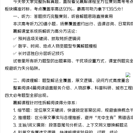
今天带大家完整拆解真题，直观看见赢解课程全方位复刻高考考
板块精准对标，考点覆盖率高达93%，最高可助力拿下139.5分！
一、听力：答题技巧完整复刻，听音解题思路直接套用
本次高考听力20道小题，场景覆盖邀约出行、选课咨询、日常购
赢解课堂系统拆解听力高分方法论：
河
✅ 预判选项关键词、抓取转折逻辑词
✅ 数字、时间、地点人物类题型专属解题模板
✅ 长对话独白分层听记技巧
试卷里所有听力题型的出题套路、干扰项设置方式，课堂例题完
规避听力失分陷阱。
二、阅读理解：题型解法全覆盖，原文逻辑、设问方式高度重合
整套阅读4篇阅读涵盖服务介绍、人物故事、科普科研、城市工程
四大必考题型全部出现。
百
赢解课程针对性拆解阅读得分体系：
1. 细节题：定位原文关键词，快速锁定答案区间，规避偷换概念
2. 推理题：区分原文事实与合理推断，避开“无中生有”易错选
3. 主旨/词义猜测：段落首尾句分析法、上下文同义替换解题法
4. 科普文专属读文逻辑，快速梳理实验目的、过程、结论