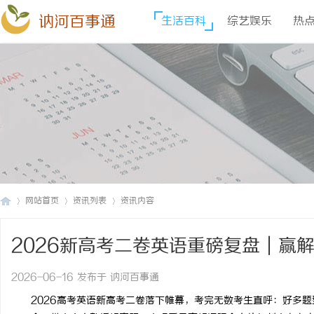
讷河百事通
生活百科
综艺娱乐
热
网站首页
资讯列表
资讯内容
2026新高考二卷英语重磅复盘｜赢
讷
›
›
›
盖，稳拿139.5分！
2026-06-16 发布于 讷河百事通
2026高考英语新高考二卷落下帷幕，考完无数考生直呼：好多