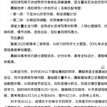
读后续写原文讲述熬夜作息紊乱损害健康，医生警告后决定改变作
赢解独家「读后续写八步创作法」完美匹配考题：
▫️ 第一段：下定决心改变作息，制定调整计划
▫️ 第二段：长期坚持调整，收获健康与好状态
课堂大量生活习惯、自我成长类续写素材积累，人物心理描写、
架构思，情节流畅、语言出彩，轻松拿到续写高分。
写在最后
整套2026新高考二卷英语，从听力到写作七大题型，93%考
思路高度复刻真题。
赢解中高考技巧提分课程体系，针对中考、高考全科设计，课程
拔高课。
以英语为例，针对90分以下基础薄弱的同学，赢解英语主推基础
定位、写作语病频发等问题，基础题大量失分。赢解基础课立足真题
础解题步骤。从阅读细节定位法、完形语境分析法，到语法填空基础
统学习，短时间内实现提分20-50分，稳稳跨过及格线，补齐底层短板
破，高考英语从41.5分上升至84分，提升42.5分，从而考上本科。
对于90分以上、成绩处于中等水平的同学，尤其是平时分数稳定在