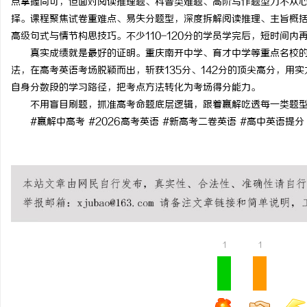
点掌握尚可，但面对阅读推理题、科普类难题、高阶写作题型力不从
择。课程聚焦试卷重难点、易失分题型，深度拆解阅读推理、主旨概
高级句式与情节构思技巧。不少110-120分的学员学完后，短时间内
真实成绩就是最好的证明。重庆南开中学、育才中学等重点名校
法，在高考英语考场脱颖而出，斩获135分、142分的顶尖高分，用
自身分数段的学习路径，把考点方法转化为考场得分能力。
不用盲目刷题，抓准高考命题底层逻辑，跟着赢解吃透每一类题
#赢解中高考 #2026高考英语 #新高考二卷英语 #高中英语提分
1
1