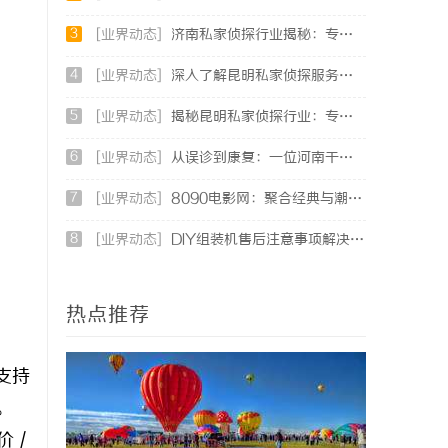
3
[业界动态]
济南私家侦探行业揭秘：专业服务与案件解析全方位指南
4
[业界动态]
深入了解昆明私家侦探服务的重要性与选择指南
5
[业界动态]
揭秘昆明私家侦探行业：专业服务与实际案例分析
6
[业界动态]
从误诊到康复：一位河南干燥综合征患者的艰辛求医路
7
[业界动态]
8090电影网：聚合经典与潮流，打造专属你的观影天堂
8
[业界动态]
DIY组装机售后注意事项解决方案
热点推荐
支持
。
 /