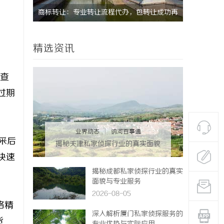
干燥症患者口干眼燥熬多年，一个周期缓过
从三楼到公
来？老中医：一张辨证方对症，身体找回津液
动轮椅如何
精选资讯
查
过期
业界动态
|
讷河百事通
采后
揭秘天津私家侦探行业的真实面貌
与服务优势
快速
揭秘成都私家侦探行业的真实
面貌与专业服务
2026-08-05
格精
深入解析厦门私家侦探服务的
货