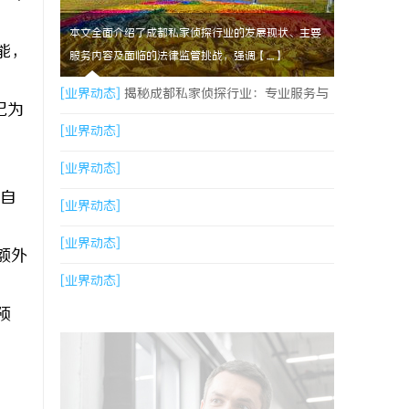
本文全面介绍了成都私家侦探行业的发展现状、主要
能，
服务内容及面临的法律监管挑战，强调【....】
[业界动态]
揭秘成都私家侦探行业：专业服务与
记为
法律边界详解
[业界动态]
[业界动态]
店自
[业界动态]
[业界动态]
额外
[业界动态]
预