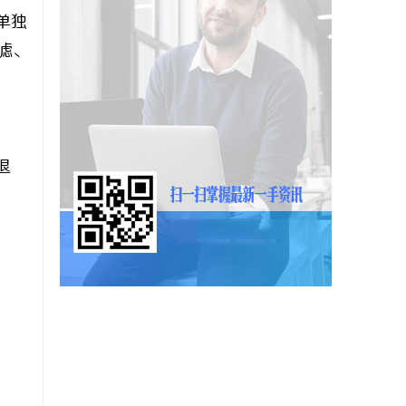
单独
滤、
退