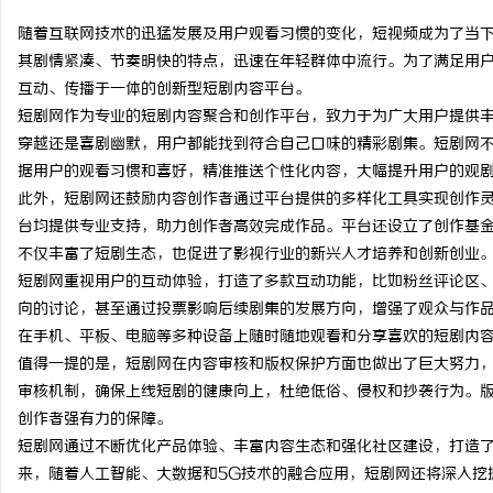
随着互联网技术的迅猛发展及用户观看习惯的变化，短视频成为了当
其剧情紧凑、节奏明快的特点，迅速在年轻群体中流行。为了满足用
互动、传播于一体的创新型短剧内容平台。
短剧网作为专业的短剧内容聚合和创作平台，致力于为广大用户提供
河
穿越还是喜剧幽默，用户都能找到符合自己口味的精彩剧集。短剧网
据用户的观看习惯和喜好，精准推送个性化内容，大幅提升用户的观
此外，短剧网还鼓励内容创作者通过平台提供的多样化工具实现创作
台均提供专业支持，助力创作者高效完成作品。平台还设立了创作基
不仅丰富了短剧生态，也促进了影视行业的新兴人才培养和创新创业
短剧网重视用户的互动体验，打造了多款互动功能，比如粉丝评论区
向的讨论，甚至通过投票影响后续剧集的发展方向，增强了观众与作
在手机、平板、电脑等多种设备上随时随地观看和分享喜欢的短剧内
百
值得一提的是，短剧网在内容审核和版权保护方面也做出了巨大努力
审核机制，确保上线短剧的健康向上，杜绝低俗、侵权和抄袭行为。
创作者强有力的保障。
短剧网通过不断优化产品体验、丰富内容生态和强化社区建设，打造
来，随着人工智能、大数据和5G技术的融合应用，短剧网还将深入挖